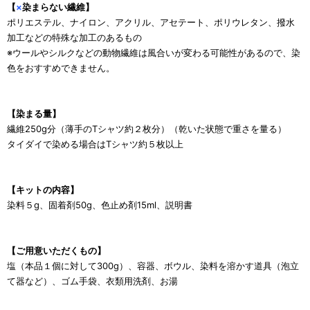
【
×
染まらない繊維】
ポリエステル、ナイロン、アクリル、アセテート、ポリウレタン、撥水
加工などの特殊な加工のあるもの
※ウールやシルクなどの動物繊維は風合いが変わる可能性があるので、染
色をおすすめできません。
【染まる量】
繊維250g分（薄手のTシャツ約２枚分）（乾いた状態で重さを量る）
タイダイで染める場合はTシャツ約５枚以上
【キットの内容】
染料５g、固着剤50g、色止め剤15ml、説明書
【ご用意いただくもの】
塩（本品１個に対して300g）、容器、ボウル、染料を溶かす道具（泡立
て器など）、ゴム手袋、衣類用洗剤、お湯