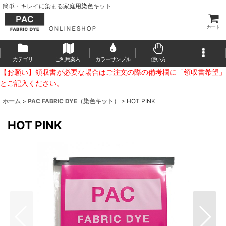
簡単・キレイに染まる家庭用染色キット
カート
カテゴリ
ご利用案内
カラーサンプル
使い方
【お願い】領収書が必要な場合はご注文の際の備考欄に「領収書希望」
とご記入ください。
ホーム
>
PAC FABRIC DYE（染色キット）
>
HOT PINK
HOT PINK