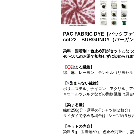
PAC FABRIC DYE［パック
col.22 BURGUNDY（バーガ
染料・固着剤・色止め剤がセットになっ
40〜50℃のお湯で加熱せずに染められ
【
◯
染まる繊維】
綿、麻、レーヨン、テンセル（リヨセル
【
×
染まらない繊維】
ポリエステル、ナイロン、アクリル、ア
※ウールやシルクなどの動物繊維は風合
【染まる量】
繊維250g分（薄手のTシャツ約２枚分
タイダイで染める場合はTシャツ約５枚
【キットの内容】
染料５g、固着剤50g、色止め剤15ml、