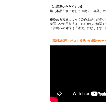
【ご用意いただくもの】
塩（本品１個に対して300g）、容器
※染める素材によって染め上がりが多少
※詳しい使用方法はこちらからご確認く
※沖縄への発送は「陸便」になります。
［送料
350円・ポスト投函でお届けの