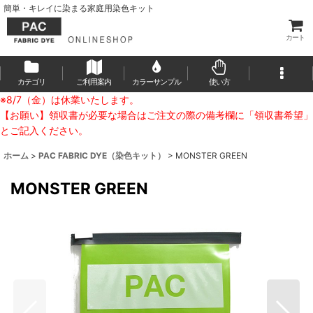
簡単・キレイに染まる家庭用染色キット
カート
カテゴリ
ご利用案内
カラーサンプル
使い方
※8/7（金）は休業いたします。
【お願い】領収書が必要な場合はご注文の際の備考欄に「領収書希望」
とご記入ください。
ホーム
>
PAC FABRIC DYE（染色キット）
>
MONSTER GREEN
MONSTER GREEN