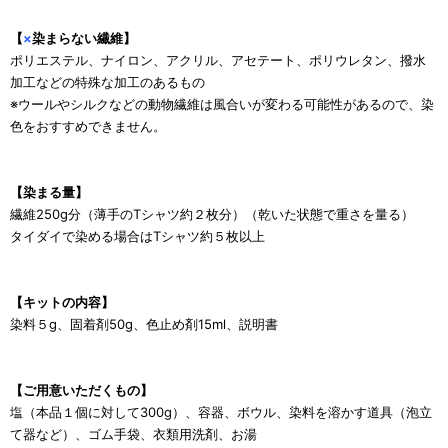
【
×
染まらない繊維】
ポリエステル、ナイロン、アクリル、アセテート、ポリウレタン、撥水
加工などの特殊な加工のあるもの
※ウールやシルクなどの動物繊維は風合いが変わる可能性があるので、染
色をおすすめできません。
【染まる量】
繊維250g分（薄手のTシャツ約２枚分）（乾いた状態で重さを量る）
タイダイで染める場合はTシャツ約５枚以上
【キットの内容】
染料５g、固着剤50g、色止め剤15ml、説明書
【ご用意いただくもの】
塩（本品１個に対して300g）、容器、ボウル、染料を溶かす道具（泡立
て器など）、ゴム手袋、衣類用洗剤、お湯