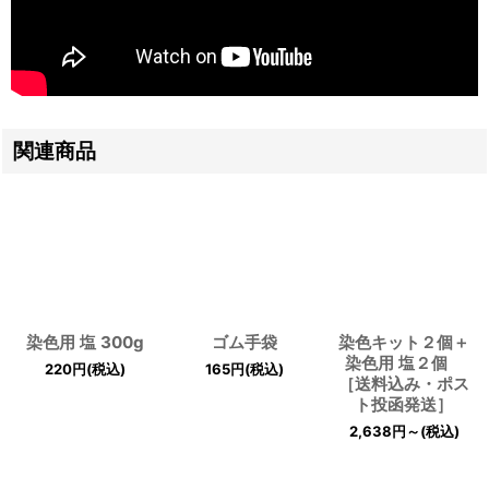
関連商品
染色用 塩 300g
ゴム手袋
染色キット２個＋
染色用 塩２個
220
円
(税込)
165
円
(税込)
［送料込み・ポス
ト投函発送］
2,638
円
～
(税込)