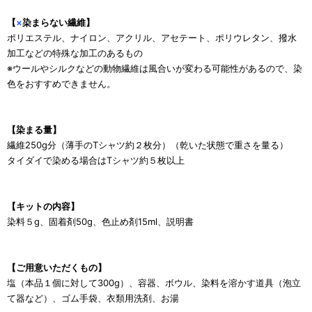
【
×
染まらない繊維】
ポリエステル、ナイロン、アクリル、アセテート、ポリウレタン、撥水
加工などの特殊な加工のあるもの
※ウールやシルクなどの動物繊維は風合いが変わる可能性があるので、染
色をおすすめできません。
【染まる量】
繊維250g分（薄手のTシャツ約２枚分）（乾いた状態で重さを量る）
タイダイで染める場合はTシャツ約５枚以上
【キットの内容】
染料５g、固着剤50g、色止め剤15ml、説明書
【ご用意いただくもの】
塩（本品１個に対して300g）、容器、ボウル、染料を溶かす道具（泡立
て器など）、ゴム手袋、衣類用洗剤、お湯