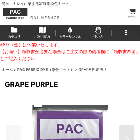
簡単・キレイに染まる家庭用染色キット
カート
カテゴリ
ご利用案内
カラーサンプル
使い方
※8/7（金）は休業いたします。
【お願い】領収書が必要な場合はご注文の際の備考欄に「領収書希望」
とご記入ください。
ホーム
>
PAC FABRIC DYE（染色キット）
>
GRAPE PURPLE
GRAPE PURPLE