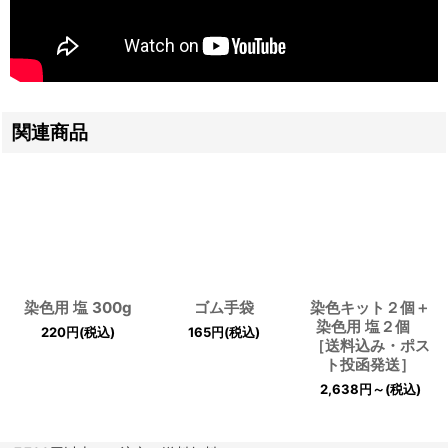
関連商品
染色用 塩 300g
ゴム手袋
染色キット２個＋
染色用 塩２個
220
円
(税込)
165
円
(税込)
［送料込み・ポス
ト投函発送］
2,638
円
～
(税込)